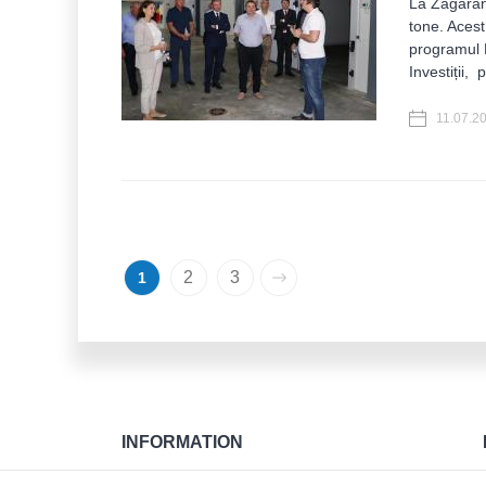
La Zagaranc
tone. Acest
programul 
Investiții, 
11.07.2
Pages
2
3
1
INFORMATION