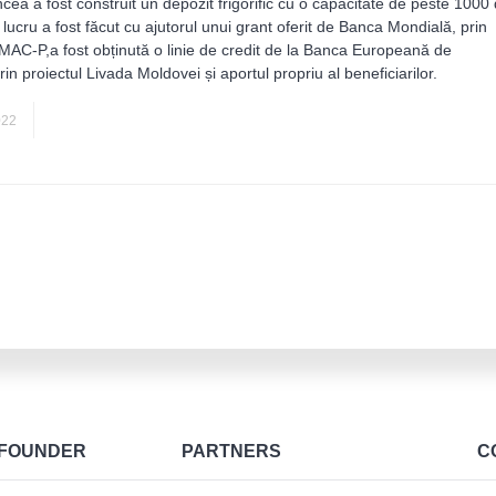
ea a fost construit un depozit frigorific cu o capacitate de peste 1000
 lucru a fost făcut cu ajutorul unui grant oferit de Banca Mondială, prin
MAC-P,a fost obținută o linie de credit de la Banca Europeană de
prin proiectul Livada Moldovei și aportul propriu al beneficiarilor.
AGRICULTURĂ
022
FOUNDER
PARTNERS
C