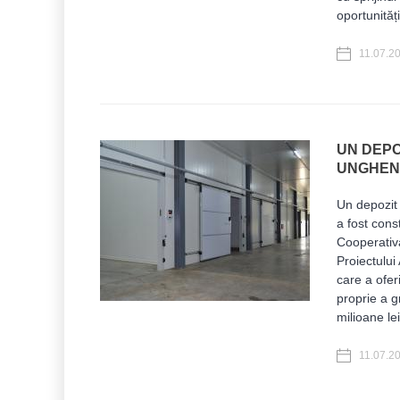
oportunităț
11.07.2
UN DEPO
UNGHEN
Un depozit 
a fost cons
Cooperativa
Proiectului
care a ofer
proprie a g
milioane le
11.07.2