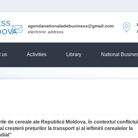
ESS
agendanationaladebusiness@gmail.com
DOVA
electronic address
 us
Activities
Library
National Busines
ile de cereale ale Republicii Moldova, în contextul conflictu
al creșterii prețurilor la transport și al ieftinirii cerealelor la
dial”