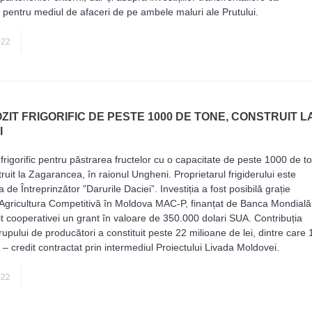
i pentru mediul de afaceri de pe ambele maluri ale Prutului.
AGRICULTURĂ
022
ZIT FRIGORIFIC DE PESTE 1000 DE TONE, CONSTRUIT L
I
frigorific pentru păstrarea fructelor cu o capacitate de peste 1000 de t
truit la Zagarancea, în raionul Ungheni. Proprietarul frigiderului este
 de Întreprinzător ”Darurile Daciei”. Investiția a fost posibilă grație
 Agricultura Competitivă în Moldova MAC-P, finanțat de Banca Mondială
it cooperativei un grant în valoare de 350.000 dolari SUA. Contribuția
rupului de producători a constituit peste 22 milioane de lei, dintre care 
i – credit contractat prin intermediul Proiectului Livada Moldovei.
AGRICULTURĂ
022