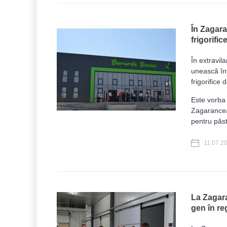
În Zagara
frigorifi
În extravil
unească înt
frigorifice
Este vorba 
Zagarancea,
pentru păst
11.07.2
La Zagara
gen în re