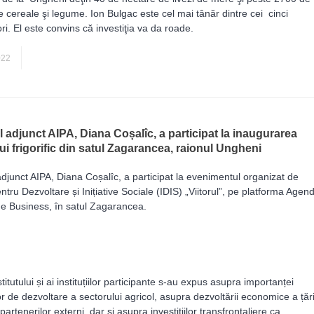
cereale şi legume. Ion Bulgac este cel mai tânăr dintre cei cinci
i. El este convins că investiţia va da roade.
AGRICULTURĂ
022
l adjunct AIPA, Diana Coșalîc, a participat la inaugurarea
ui frigorific din satul Zagarancea, raionul Ungheni
adjunct AIPA, Diana Coșalîc, a participat la evenimentul organizat de
entru Dezvoltare și Inițiative Sociale (IDIS) „Viitorul”, pe platforma Agen
de Business, în satul Zagarancea.
itutului și ai instituțiilor participante s-au expus asupra importanței
 de dezvoltare a sectorului agricol, asupra dezvoltării economice a țări
 partenerilor externi, dar și asupra investițiilor transfrontaliere ca