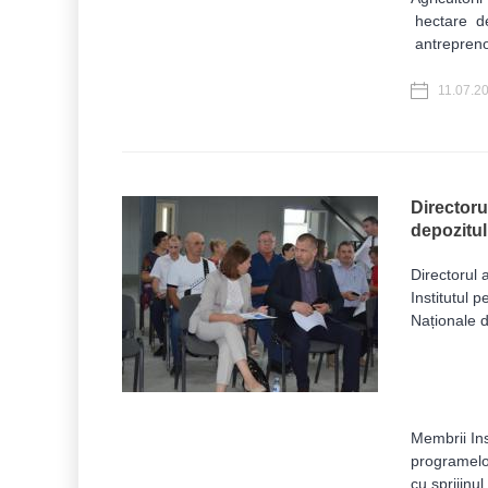
hectare de 
antreprenor
11.07.2
Directoru
depozitul
Directorul 
Institutul p
Naționale 
Membrii Inst
programelor
cu sprijinul