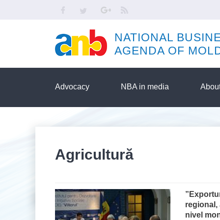
Skip to main content
Facebook
Twitter
Google
RSS
NATIONAL BUSIN
AGENDA OF MOL
Advocacy
NBA in media
About
Agricultură
”Exportur
regional, 
nivel mon