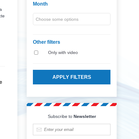
Month
a
cte
Other filters
Only with video
e
Subscribe to
Newsletter
E-mail
*