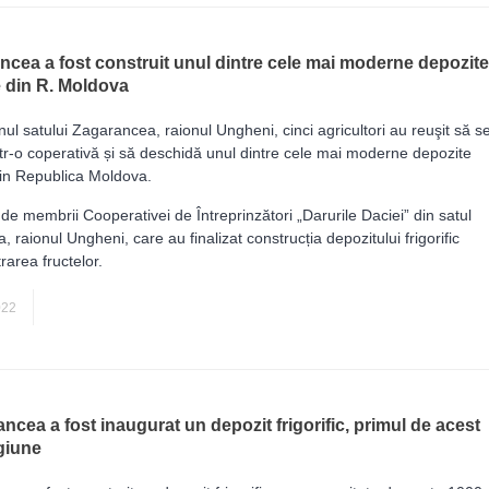
ncea a fost construit unul dintre cele mai moderne depozite
ce din R. Moldova
anul satului Zagarancea, raionul Ungheni, cinci agricultori au reuşit să s
r-o coperativă și să deschidă unul dintre cele mai moderne depozite
 din Republica Moldova.
de membrii Cooperativei de Întreprinzători „Darurile Daciei” din satul
 raionul Ungheni, care au finalizat construcția depozitului frigorific
rarea fructelor.
AGRICULTURĂ
022
ncea a fost inaugurat un depozit frigorific, primul de acest
giune