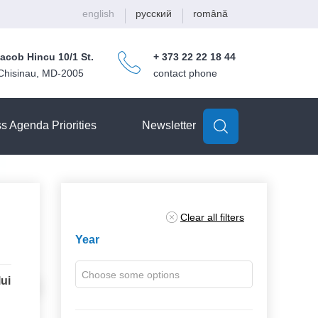
english
русский
română
Iacob Hincu 10/1 St.
+ 373 22 22 18 44
Chisinau, MD-2005
contact phone
Search
Search
form
s Agenda Priorities
Newsletter
Year
lui