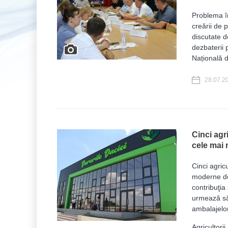
Problema în
creării de 
discutate de
dezbaterii 
Națională 
28.07.2
Cinci agr
cele mai 
Cinci agric
moderne dep
contribuţia
urmează să 
ambalajelor
Agricultori