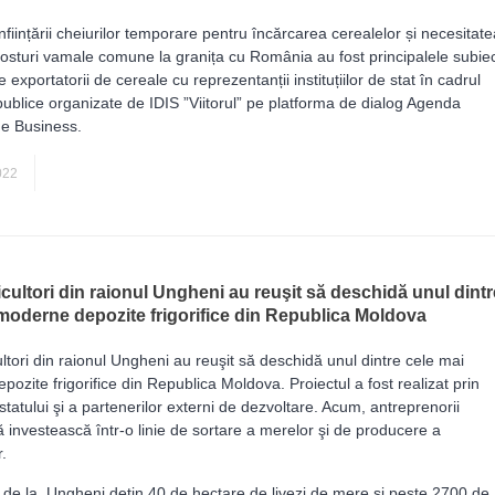
ființării cheiurilor temporare pentru încărcarea cerealelor și necesitate
posturi vamale comune la granița cu România au fost principalele subie
 exportatorii de cereale cu reprezentanții instituțiilor de stat în cadrul
publice organizate de IDIS ”Viitorul” pe platforma de dialog Agenda
de Business.
AGRICULTURĂ
022
icultori din raionul Ungheni au reuşit să deschidă unul dintr
moderne depozite frigorifice din Republica Moldova
ultori din raionul Ungheni au reuşit să deschidă unul dintre cele mai
ozite frigorifice din Republica Moldova. Proiectul a fost realizat prin
 statului şi a partenerilor externi de dezvoltare. Acum, antreprenorii
investească într-o linie de sortare a merelor şi de producere a
.
i de la Ungheni deţin 40 de hectare de livezi de mere şi peste 2700 de