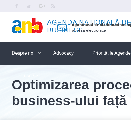
Skip to main content
Facebook
Twitter
Google
RSS
AGENDA NAȚIONALĂ D
agendanationaladebusiness
BUSINESS
adresa electronică
Despre noi
Advocacy
Prioritățile Agend
Resurse
Optimizarea proced
business-ului față 