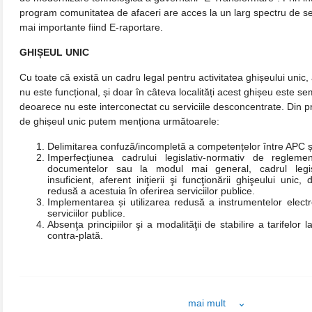
program comunitatea de afaceri are acces la un larg spectru de ser
mai importante fiind E-raportare.
GHIȘEUL UNIC
Cu toate că există un cadru legal pentru activitatea ghișeului unic
nu este funcțional, și doar în câteva localități acest ghișeu este se
deoarece nu este interconectat cu serviciile desconcentrate. Din 
de ghișeul unic putem menționa următoarele:
Delimitarea confuză/incompletă a competențelor între APC și 
Imperfecţiunea cadrului legislativ-normativ de reglemen
documentelor sau la modul mai general, cadrul legis
insuficient, aferent iniţierii şi funcţionării ghişeului unic,
redusă a acestuia în oferirea serviciilor publice.
Implementarea și utilizarea redusă a instrumentelor elect
serviciilor publice.
Absenţa principiilor şi a modalităţii de stabilire a tarifelor l
contra-plată.
mai mult