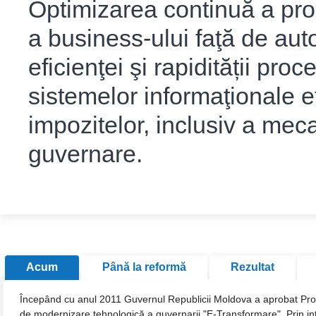
Optimizarea continuă a proc
a business-ului faţă de auto
eficienţei şi rapidității pr
sistemelor informaţionale e
impozitelor, inclusiv a mec
guvernare.
Acum
Până la reformă
Rezultat
Începând cu anul 2011 Guvernul Republicii Moldova a aprobat Pro
de modernizare tehnologică a guvernarii "E-Transformare". Prin in