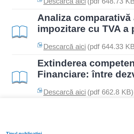
Descarcă aici
(pdf 648.73 KB
Analiza comparativă
impozitare cu TVA a 
Descarcă aici
(pdf 644.33 KB
Extinderea competenț
Financiare: între dez
Descarcă aici
(pdf 662.8 KB)
Pages
2
3
1
Tipul publicației