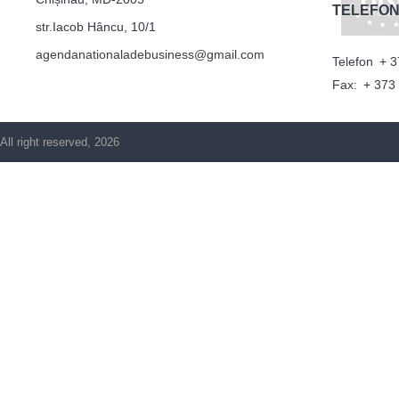
TELEFON
str.Iacob Hâncu, 10/1
agendanationaladebusiness@gmail.com
Telefon
+ 3
Fax:
+ 373
All right reserved, 2026