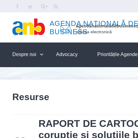
Skip to main content
Facebook
Twitter
Google
RSS
AGENDA NAȚIONALĂ D
agendanationaladebusiness
BUSINESS
adresa electronică
Despre noi
Advocacy
Prioritățile Agend
Resurse
Resurse
RAPORT DE CARTOGRA
corupție și soluțiile