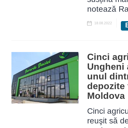
notează Ra
18.08.2022
Cinci agr
Ungheni 
unul din
depozite 
Moldova
Cinci agric
reuşit să d