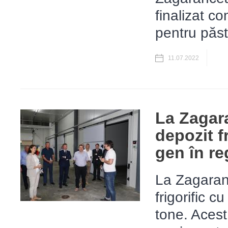
finalizat co
pentru păst
11.07.2022
La Zagar
depozit f
gen în re
La Zagaranc
frigorific 
tone. Acest 