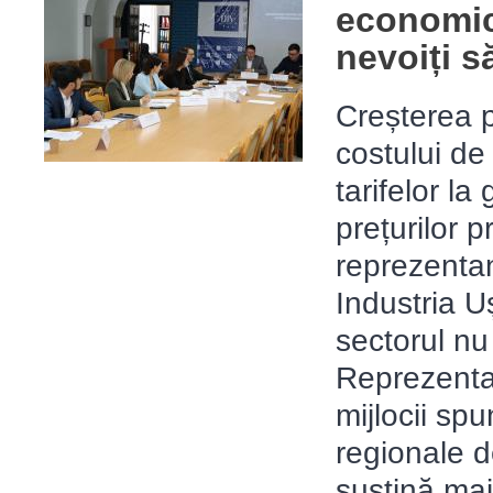
economic
nevoiți s
Creșterea pr
costului de
tarifelor la
prețurilor 
reprezentan
Industria U
sectorul nu
Reprezentanț
mijlocii spu
regionale de
susțină mai