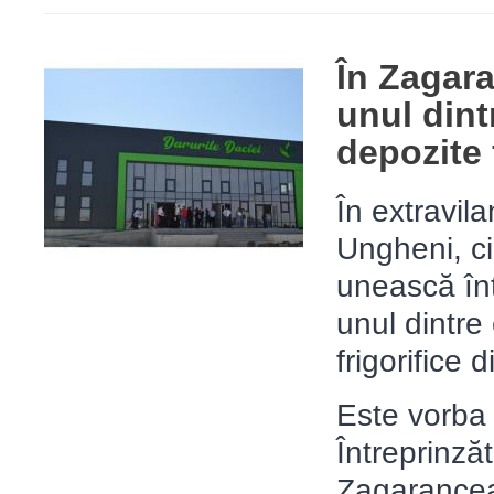
În Zagara
unul din
depozite 
În extravil
Ungheni, ci
unească înt
unul dintr
frigorifice
Este vorba
Întreprinzăt
Zagarancea