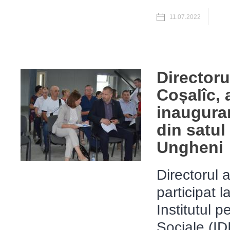
11.07.2022
Directoru
Coșalîc, a
inaugurar
din satul
Ungheni
Directorul 
participat 
Institutul p
Sociale (IDI