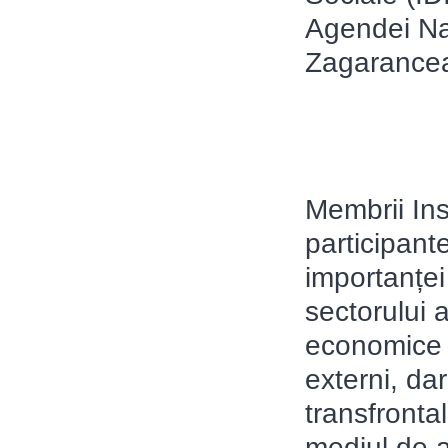
Agendei Naț
Zagarance
Membrii Insti
participant
importanței
sectorului a
economice a 
externi, dar
transfronta
mediul de a