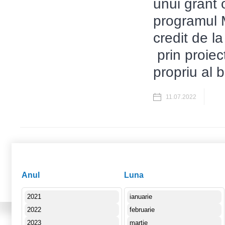
unui grant 
programul M
credit de l
prin proiec
propriu al b
11.07.2022
Pages
2
3
4
5
1
Anul
Luna