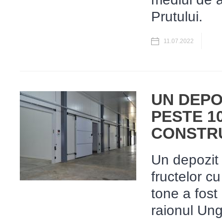
Prutului.
11.07.2022
UN DEPO
PESTE 1
CONSTRU
Un depozit 
fructelor c
tone a fost
raionul Ungh