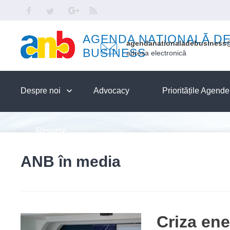
Skip to main content
Facebook
Twitter
Google
RSS
AGENDA NAȚIONALĂ D
agendanationaladebusiness
BUSINESS
adresa electronică
Despre noi
Advocacy
Prioritățile Agend
Resurse
ANB în media
Criza ene