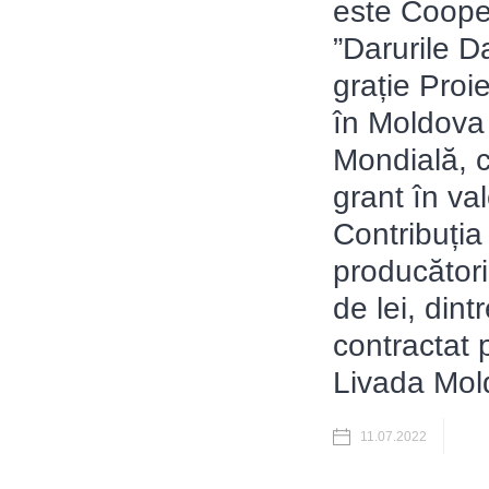
este Cooper
”Darurile Da
grație Proi
în Moldova
Mondială, c
grant în va
Contribuția
producători
de lei, dint
contractat 
Livada Mol
11.07.2022