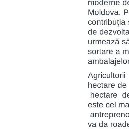
moderne dep
Moldova. Pr
contribuţia 
de dezvolta
urmează să 
sortare a m
ambalajelor
Agricultori
hectare de 
hectare de
este cel ma
antreprenor
va da road