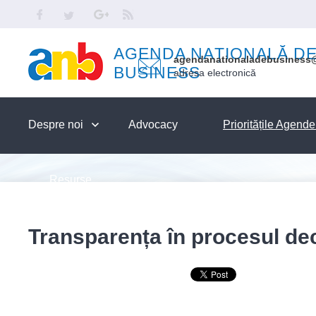
Skip to main content
Facebook
Twitter
Google
RSS
AGENDA NAȚIONALĂ D
agendanationaladebusiness
BUSINESS
adresa electronică
Despre noi
Advocacy
Prioritățile Agend
Resurse
Transparența în procesul dec