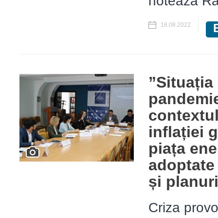
notează Ra
18.08.2022
”Situația
pandemie
contextul
inflației 
piața ene
adoptate 
și planuri
Criza provo