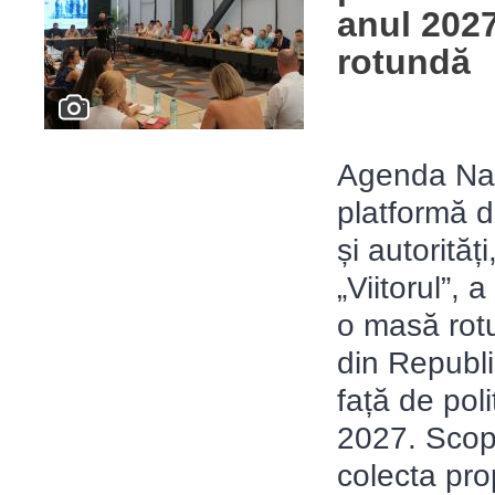
anul 202
rotundă
Agenda Naţ
platformă d
și autorităț
„Viitorul”, 
o masă rot
din Republi
față de pol
2027. Scopu
colecta pro