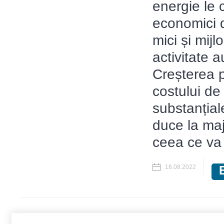
energie le 
economici d
mici și mijl
activitate a
Creșterea pr
costului de
substanțial
duce la maj
ceea ce va 
18.08.2022
Pages