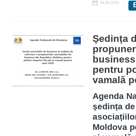
04.04.2025
Ședința d
propuneri
business
pentru po
vamală p
Agenda Naț
ședința de
asocia
ț
iil
Moldova
p