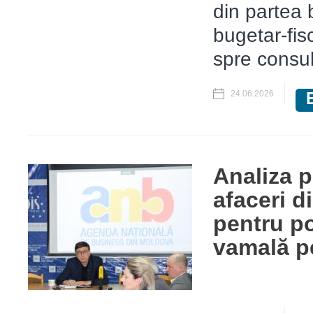
din partea 
bugetar-fis
spre consul
24.06.2026
Analiza p
afaceri 
pentru po
vamală p