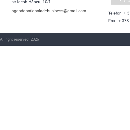
str.Iacob Hâncu, 10/1
agendanationaladebusiness@gmail.com
Telefon
+ 3
Fax:
+ 373
All right reserved, 2026