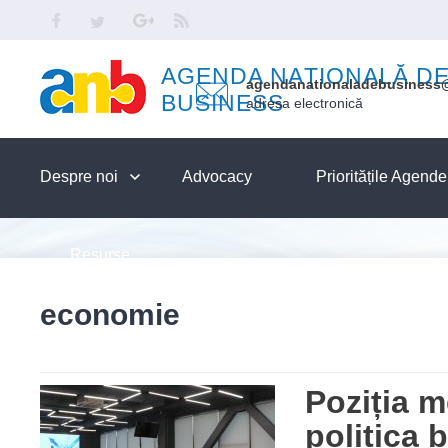
Skip to main content
Facebook
Twitter
Google
RSS
AGENDA NAȚIONALĂ D
agendanationaladebusiness
BUSINESS
adresa electronică
Despre noi
Advocacy
Prioritățile Agend
Resurse
economie
Poziția m
politica 