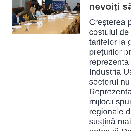
nevoiți s
Creșterea pr
costului de
tarifelor la
prețurilor 
reprezentan
Industria U
sectorul nu
Reprezentanț
mijlocii spu
regionale de
susțină mai