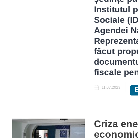
Institutul 
Sociale (ID
Agendei Na
Reprezenta
făcut prop
documentul 
fiscale pe
11.07.2023
Criza ene
economic