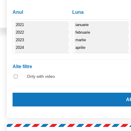
2
3
4
5
6
7
1
Anul
Luna
Alte filtre
Only with video