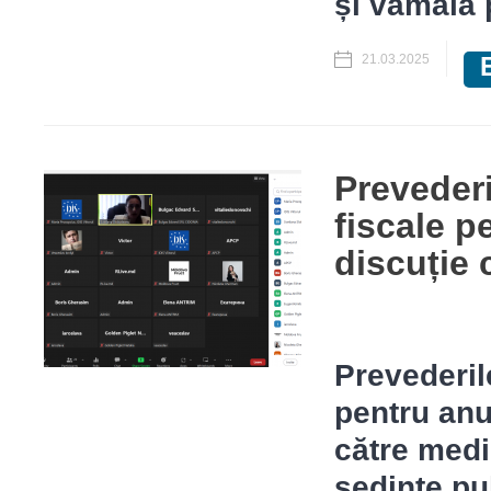
și vamală 
21.03.2025
Prevederi
fiscale p
discuție 
Prevederile
pentru anu
către medi
ședințe pu