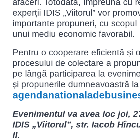
afaceri. Totodată, împreună cu re
experții IDIS „Viitorul” vor promo
importante propuneri, cu scopul in
unui mediu economic favorabil.
Pentru o cooperare eficientă și 
procesului de colectare a propun
pe lângă participarea la evenimen
și propunerile dumneavoastră la
agendanationaladebusin
Evenimentul va avea loc
joi, 
IDIS „Viitorul”,
str. Iacob Hînc
II.