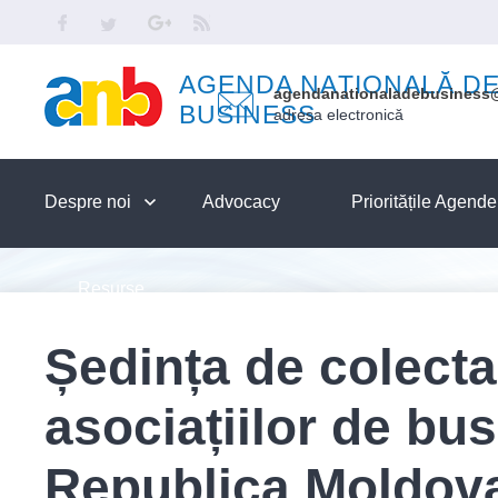
Skip to main content
Facebook
Twitter
Google
RSS
AGENDA NAȚIONALĂ D
agendanationaladebusiness
BUSINESS
adresa electronică
Despre noi
Advocacy
Prioritățile Agend
Resurse
Ședința de colecta
asociațiilor de bu
Republica Moldova