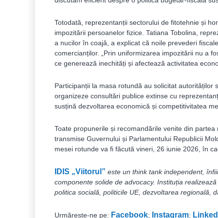
discutăm eficient despre o politică bugetar-fiscală su
Totodată, reprezentanții sectorului de fitotehnie și ho
impozitării persoanelor fizice. Tatiana Tobolina, repr
a nucilor în coajă, a explicat că noile prevederi fisca
comercianților. „Prin uniformizarea impozitării nu a fos
ce generează inechități și afectează activitatea econo
Participanții la masa rotundă au solicitat autorităților
organizeze consultări publice extinse cu reprezentanț
susțină dezvoltarea economică și competitivitatea me
Toate propunerile și recomandările venite din partea m
transmise Guvernului și Parlamentului Republicii Mol
mesei rotunde va fi făcută vineri, 26 iunie 2026, în 
IDIS „Viitorul”
este un think tank independent, înfi
componente solide de advocacy. Instituția realizează
politica socială, politicile UE, dezvoltarea regională, d
Facebook
Instagram
Linked
Urmărește-ne pe:
;
;