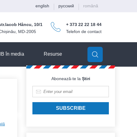
english
русский
română
str.Iacob Hâncu, 10/1
+ 373 22 22 18 44
Chișinău, MD-2005
Telefon de contact
Search
Search
form
B în media
Resurse
Abonează-te la
Știri
E-mail
*
ilă