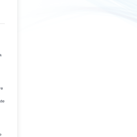
a
re
ste
e