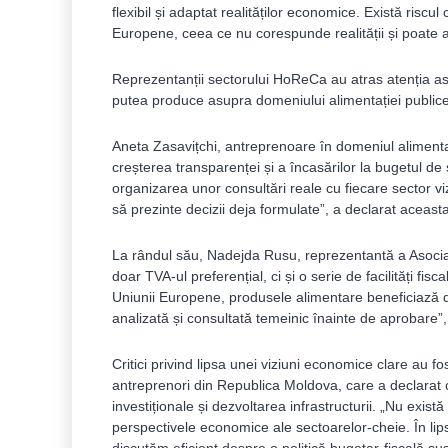
flexibil și adaptat realităților economice. Există risc
Europene, ceea ce nu corespunde realității și poate 
Reprezentanții sectorului HoReCa au atras atenția as
putea produce asupra domeniului alimentației publice
Aneta Zasavițchi, antreprenoare în domeniul alimentați
creșterea transparenței și a încasărilor la bugetul de 
organizarea unor consultări reale cu fiecare sector viz
să prezinte decizii deja formulate”, a declarat aceasta
La rândul său, Nadejda Rusu, reprezentantă a Asociaț
doar TVA-ul preferențial, ci și o serie de facilități fis
Uniunii Europene, produsele alimentare beneficiază d
analizată și consultată temeinic înainte de aprobare”,
Critici privind lipsa unei viziuni economice clare au f
antreprenori din Republica Moldova, care a declarat c
investiționale și dezvoltarea infrastructurii. „Nu există
perspectivele economice ale sectoarelor-cheie. În lipsa