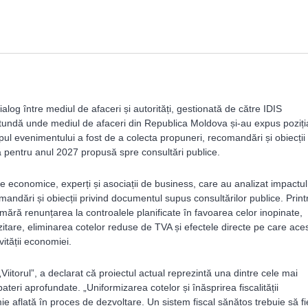
og între mediul de afaceri și autorități, gestionată de către IDIS
rotundă unde mediul de afaceri din Republica Moldova și-au expus poziți
pul evenimentului a fost de a colecta propuneri, recomandări și obiecții
lă pentru anul 2027 propusă spre consultări publice.
re economice, experți și asociații de business, care au analizat impactul
mandări și obiecții privind documentul supus consultărilor publice. Print
numără renunțarea la controalele planificate în favoarea celor inopinate,
ozitare, eliminarea cotelor reduse de TVA și efectele directe pe care ace
vității economiei.
„Viitorul”, a declarat că proiectul actual reprezintă una dintre cele mai
bateri aprofundate. „Uniformizarea cotelor și înăsprirea fiscalității
 aflată în proces de dezvoltare. Un sistem fiscal sănătos trebuie să fi