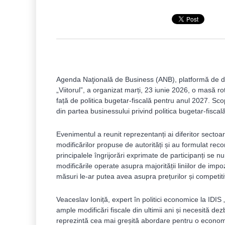
Agenda Naţională de Business (ANB), platformă de dial
„Viitorul”, a organizat marți, 23 iunie 2026, o masă 
față de politica bugetar-fiscală pentru anul 2027. Sco
din partea businessului privind politica bugetar-fisca
Evenimentul a reunit reprezentanți ai diferitor sectoa
modificărilor propuse de autorități și au formulat reco
principalele îngrijorări exprimate de participanți se 
modificările operate asupra majorității liniilor de imp
măsuri le-ar putea avea asupra prețurilor și competiti
Veaceslav Ioniță, expert în politici economice la IDIS 
ample modificări fiscale din ultimii ani și necesită dez
reprezintă cea mai greșită abordare pentru o economie