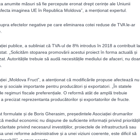
ul ca anumite măsuri să fie percepute eronat drept cerințe ale Uniunii
afecta imaginea UE în Republica Moldova”, a menționat expertul.
upra efectelor negative pe care eliminarea cotei reduse de TVA le-ar
.
ei publice, a subliniat că TVA-ul de 8% introdus în 2018 a contribuit la
stat. „Solicităm stoparea promovării acestui proiect în forma actuală și
at. Autoritățile trebuie să audă necesitățile mediului de afaceri, nu doa
.
iei „Moldova Fruct”, a atenționat că modificările propuse afectează nu
cale și sociale importante pentru producători și exportatori. „În statele
e regimuri fiscale preferențiale. O reformă atât de amplă trebuie
 a precizat reprezentanta producătorilor și exportatorilor de fructe.
ost formulate și de Boris Gherasim, președintele Asociației drumarilor
ă mediul economic nu dispune de suficiente informații privind priorități
 claritate privind necesarul investițiilor, proiectele de infrastructură sau
 unei reforme administrative și a unei viziuni coerente, este dificil să