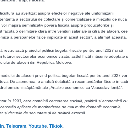
stenabilă”, a spus acesta.
rticultură au avertizat asupra efectelor negative ale uniformizării
ezentantă a sectorului de colectare și comercializare a miezului de nucă 
le vor majora semnificativ povara fiscală asupra producătorilor și
t făcută o delimitare clară între venituri salariale și cifră de afaceri, ce
mică a persoanelor fizice implicate în acest sector”, a afirmat aceasta.
 să revizuiască proiectul politicii bugetar-fiscale pentru anul 2027 și să
ii tuturor sectoarelor economice vizate, astfel încât măsurile adoptate 
diului de afaceri din Republica Moldova.
ediului de afaceri privind politica bugetar-fiscală pentru anul 2027 vor 
dova. De asemenea, o analiză detaliată a recomandărilor făcute în cad
cadrul emisiunii săptămânale „Analize economice cu Veaceslav Ioniță”.
ințat în 1993, care combină cercetarea socială, politică și economică cu
 cercetări aplicate de monitorizare pe mai multe domenii: economie,
ar și riscurile de securitate și de politică externă.
in
Telegram
Youtube
Tiktok
;
;
;
.