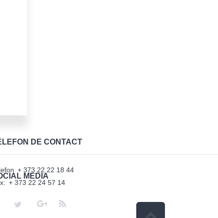
ELEFON DE CONTACT
lefon
+ 373 22 22 18 44
OCIAL MEDIA
x:
+ 373 22 24 57 14
Facebook
Twitter
Google
RSS