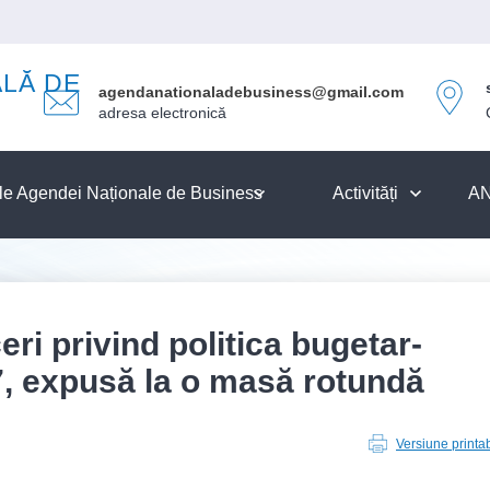
LĂ DE
agendanationaladebusiness@gmail.com
adresa electronică
țile Agendei Naționale de Business
Activități
AN
eri privind politica bugetar-
7, expusă la o masă rotundă
Versiune printab