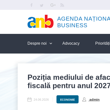
Skip to main content
Facebook
Twitter
Google
RSS
AGENDA NAȚIONA
BUSINESS
Despre noi
Advocacy
Priorită
Poziția mediului de afac
fiscală pentru anul 202
admin
24.06.2026
ECONOMIE