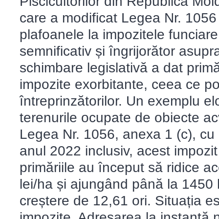
Piscicultorilor din Republica Mo
care a modificat Legea Nr. 1056 
plafoanele la impozitele funciare
semnificativ și îngrijorător asupr
schimbare legislativă a dat prim
impozite exorbitante, ceea ce po
întreprinzătorilor. Un exemplu el
terenurile ocupate de obiecte ac
Legea Nr. 1056, anexa 1 (c), cu 
anul 2022 inclusiv, acest impozit
primăriile au început să ridice a
lei/ha și ajungând până la 1450 
creștere de 12,61 ori. Situația es
impozite. Adresarea la instanță n