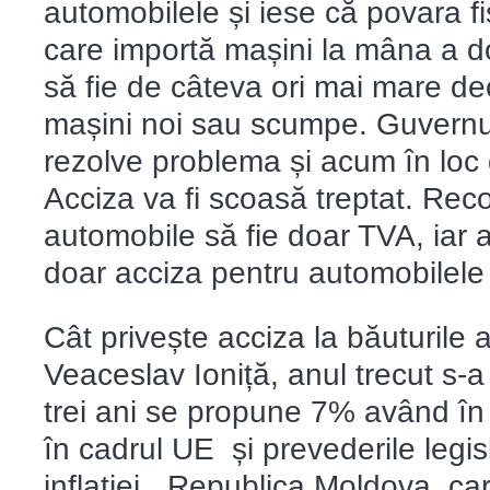
automobilele și iese că povara f
care importă mașini la mâna a do
să fie de câteva ori mai mare de
mașini noi sau scumpe. Guvernul
rezolve problema și acum în loc
Acciza va fi scoasă treptat. Re
automobile să fie doar TVA, iar 
doar acciza pentru automobilele
Cât privește acciza la băuturile alc
Veaceslav Ioniță, anul trecut s-
trei ani se propune 7% având î
în cadrul UE și prevederile legisl
inflației. „Republica Moldova, ca