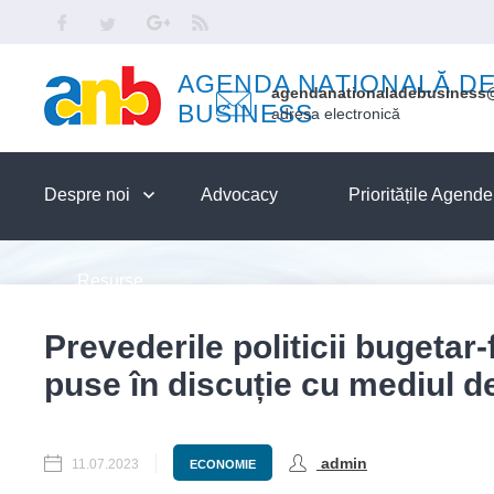
Skip to main content
Facebook
Twitter
Google
RSS
AGENDA NAȚIONALĂ D
agendanationaladebusiness
BUSINESS
adresa electronică
Despre noi
Advocacy
Prioritățile Agend
Resurse
Prevederile politicii bugetar
puse în discuție cu mediul d
admin
11.07.2023
ECONOMIE