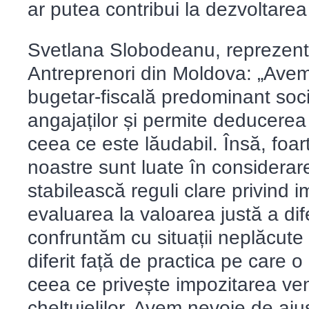
ar putea contribui la dezvoltarea
Svetlana Slobodeanu, reprezenta
Antreprenori din Moldova: „Avem
bugetar-fiscală predominant socia
angajaților și permite deducerea 
ceea ce este lăudabil. Însă, foar
noastre sunt luate în considerar
stabilească reguli clare privind i
evaluarea la valoarea justă a dif
confruntăm cu situații neplăcut
diferit față de practica pe care 
ceea ce privește impozitarea ven
cheltuielilor. Avem nevoie de ajust