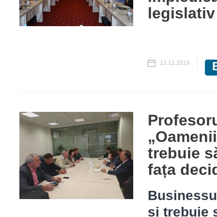
legislativ
12.12.2019
Profesor
„Oamenii
trebuie s
fața deci
Businessul 
și trebuie