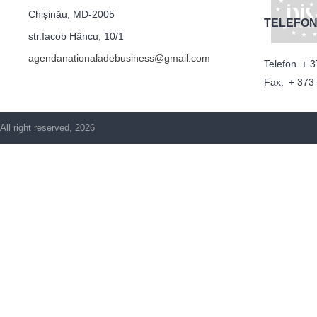
Chișinău, MD-2005
TELEFON
str.Iacob Hâncu, 10/1
agendanationaladebusiness@gmail.com
Telefon
+ 3
Fax:
+ 373
All right reserved, 2026