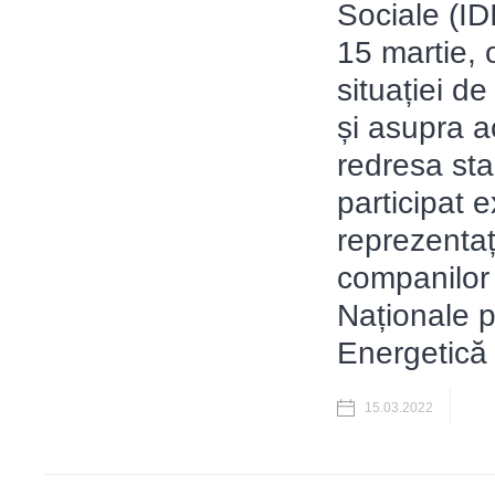
Sociale (IDI
15 martie, 
situației d
și asupra ac
redresa sta
participat e
reprezentați
companilor 
Naționale 
Energetică
15.03.2022