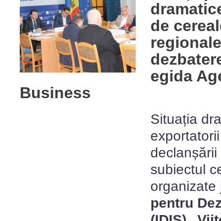
dramatice
de cereale
regionale
dezbatere
egida Ag
Business
Situația dr
exportatorii
declanșării
subiectul ce
organizate 
pentru Dezv
(IDIS) „Vii