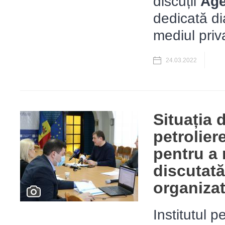
discuții
Age
dedicată dia
mediul priv
24.03.2022
Situația 
petroliere
pentru a 
discutată
organizat
Institutul p