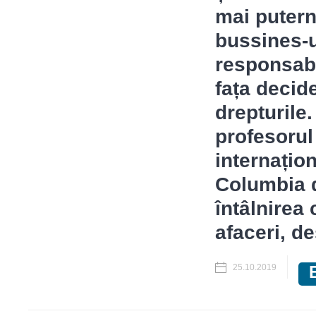
mai putern
bussines-u
responsabil
fața decide
drepturile
profesorul 
internațion
Columbia d
întâlnirea
afaceri, d
25.10.2019