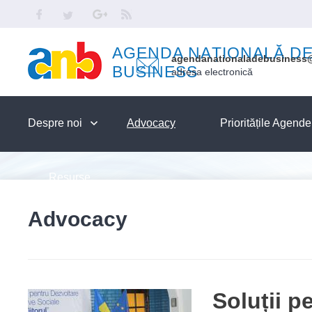
Skip to main content
Facebook
Twitter
Google
RSS
AGENDA NAȚIONALĂ D
agendanationaladebusiness
BUSINESS
adresa electronică
Despre noi
Advocacy
Prioritățile Agend
Resurse
Advocacy
Soluții p