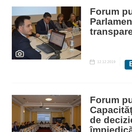
Forum pu
Parlament
transpare
12.12.2019
Forum pu
Capacități
de decizi
împiedic