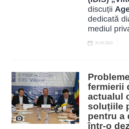
discuții
Age
dedicată dia
mediul priv
31.03.2022
Probleme
fermierii
actualul 
soluțiile
pentru a 
într-o de