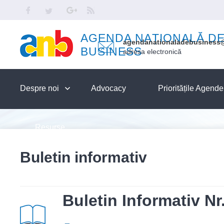
Skip to main content
Facebook
Twitter
Google
RSS
AGENDA NAȚIONALĂ D
agendanationaladebusiness
BUSINESS
adresa electronică
Despre noi
Advocacy
Prioritățile Agend
Resurse
Buletin informativ
Buletin Informativ N