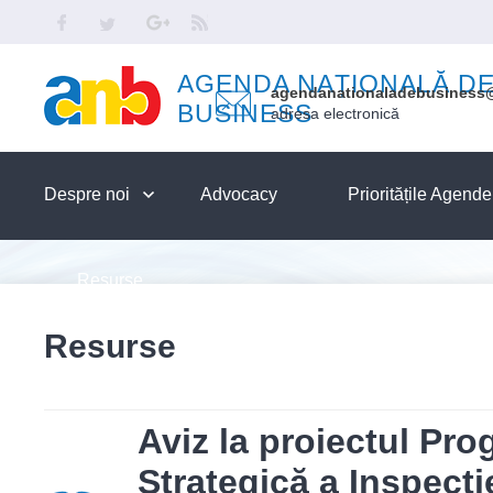
Skip to main content
Facebook
Twitter
Google
RSS
AGENDA NAȚIONALĂ D
agendanationaladebusiness
BUSINESS
adresa electronică
Despre noi
Advocacy
Prioritățile Agend
Resurse
Resurse
Aviz la proiectul Pr
Strategică a Inspecţi